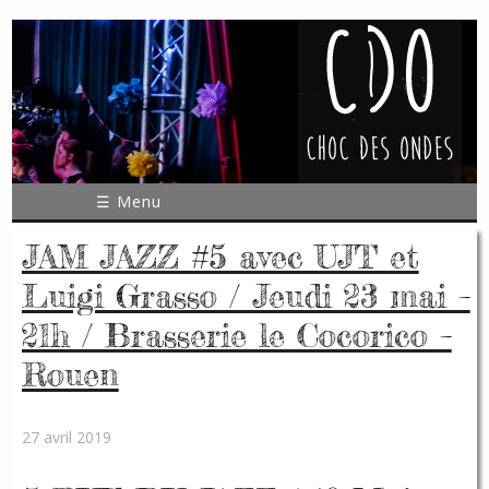
☰ Menu
JAM JAZZ #5 avec UJT et
Luigi Grasso / Jeudi 23 mai –
21h / Brasserie le Cocorico –
Rouen
27 avril 2019