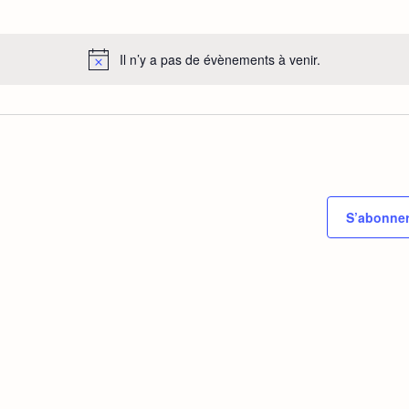
S
é
Il n’y a pas de évènements à venir.
e
c
o
n
n
e
z
S’abonner
u
n
e
d
a
e