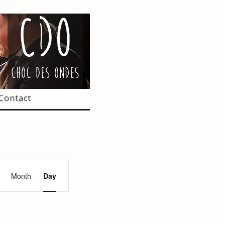
Contact
N
Month
Day
a
v
i