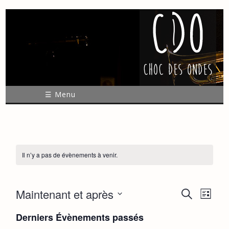
☰ Menu
Il n’y a pas de évènements à venir.
Maintenant et après
R
N
R
L
e
a
S
i
e
c
Derniers Évènements passés
é
s
v
h
l
t