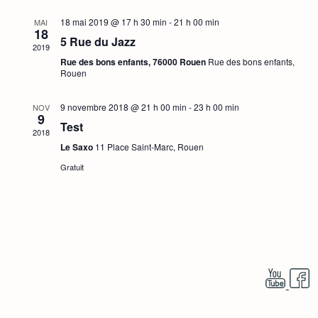
c
e
e
i
r
18 mai 2019 @ 17 h 30 min
-
21 h 00 min
c
MAI
h
c
18
g
t
5 Rue du Jazz
h
2019
e
i
a
e
Rue des bons enfants, 76000 Rouen
Rue des bons enfants,
o
Rouen
r
t
n
n
i
c
e
9 novembre 2018 @ 21 h 00 min
-
23 h 00 min
NOV
9
z
o
Test
h
u
2018
n
n
Le Saxo
11 Place Saint-Marc, Rouen
e
e
d
Gratuit
d
e
e
a
t
t
v
e
u
.
n
e
a
s
v
É
i
v