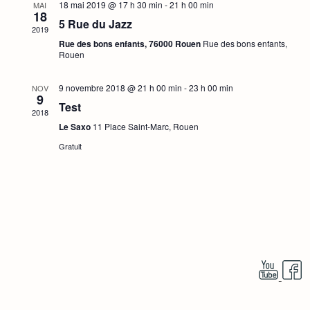
r
18 mai 2019 @ 17 h 30 min
-
21 h 00 min
c
MAI
h
c
18
g
t
5 Rue du Jazz
h
2019
e
i
a
e
Rue des bons enfants, 76000 Rouen
Rue des bons enfants,
o
Rouen
r
t
n
n
i
c
e
9 novembre 2018 @ 21 h 00 min
-
23 h 00 min
NOV
9
z
o
Test
h
u
2018
n
n
Le Saxo
11 Place Saint-Marc, Rouen
e
e
d
Gratuit
d
e
e
a
t
t
v
e
u
.
n
e
a
s
v
É
i
v
è