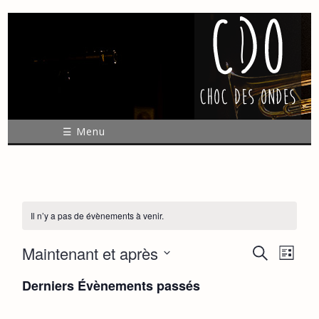
☰ Menu
Il n’y a pas de évènements à venir.
Maintenant et après
R
N
R
L
e
a
S
i
e
c
Derniers Évènements passés
é
s
v
h
l
t
c
e
e
i